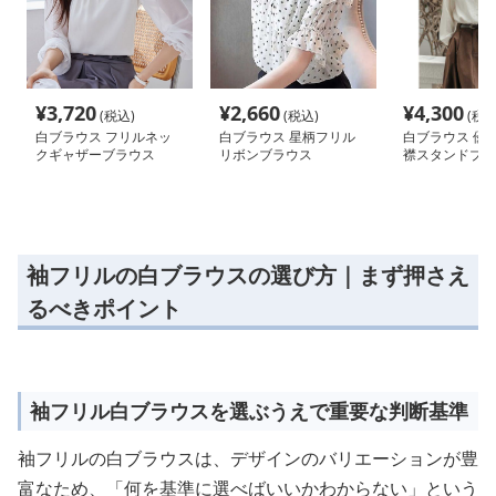
¥
3,720
¥
2,660
¥
4,300
(税込)
(税込)
(税込
白ブラウス フリルネッ
白ブラウス 星柄フリル
白ブラウス 優
クギャザーブラウス
リボンブラウス
襟スタンドブラ
袖フリルの白ブラウスの選び方｜まず押さえ
るべきポイント
袖フリル白ブラウスを選ぶうえで重要な判断基準
袖フリルの白ブラウスは、デザインのバリエーションが豊
富なため、「何を基準に選べばいいかわからない」という