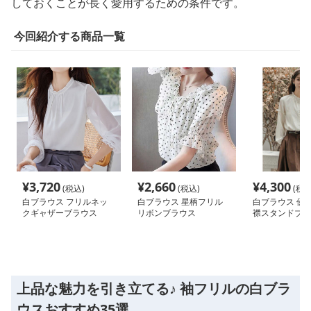
しておくことが長く愛用するための条件です。
今回紹介する商品一覧
¥
3,720
¥
2,660
¥
4,300
(税込)
(税込)
(税込
白ブラウス フリルネッ
白ブラウス 星柄フリル
白ブラウス 優
クギャザーブラウス
リボンブラウス
襟スタンドブラ
上品な魅力を引き立てる♪ 袖フリルの白ブラ
ウスおすすめ35選