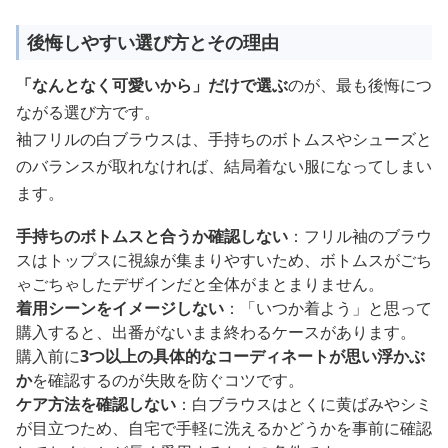
後悔しやすい選び方とその理由
「なんとなく可愛いから」だけで選ぶ
のが、最も後悔につ
ながる選び方です。
袖フリルの白ブラウスは、手持ちのボトムスやシューズと
のバランスが取れなければ、結局着ない服になってしまい
ます。
手持ちのボトムスと合うか確認しない
：フリル袖のブラウ
スはトップスに視線が集まりやすいため、ボトムスがごち
ゃごちゃしたデザインだと全体がまとまりません。
着用シーンをイメージしない
：「いつか着よう」と思って
購入すると、出番がないまま終わるケースがあります。
購入前に
3つ以上の具体的なコーディネートが思い浮かぶ
か
を確認するのが失敗を防ぐコツです。
ケア方法を確認しない
：白ブラウスはとくに黄ばみやシミ
が目立つため、自宅で手軽に洗えるかどうかを事前に確認