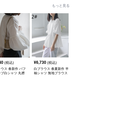
もっと見る
40
¥
6,730
¥
5,630
(税込)
(税込)
(税込)
ウス 春新作 パフ
白ブラウス 春夏新作 半
白ブラウス レディース
ーブ白シャツ 丸襟
袖シャツ 無地ブラウス
長袖シャツ おしゃれブ
用トップス
レディース おしゃれ快
ラウス 2色展開
適