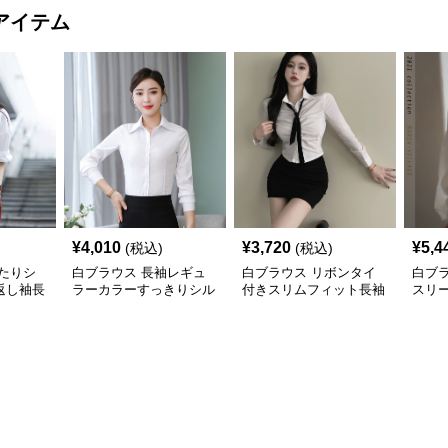
アイテム
¥
4,010
¥
3,720
¥
5,4
(税込)
(税込)
たりシ
白ブラウス 長袖レギュ
白ブラウス リボンタイ
白ブラ
返し袖長
ラーカラーすっきりシル
付きスリムフィット長袖
スリ
エットシャツ
シャツ
女性