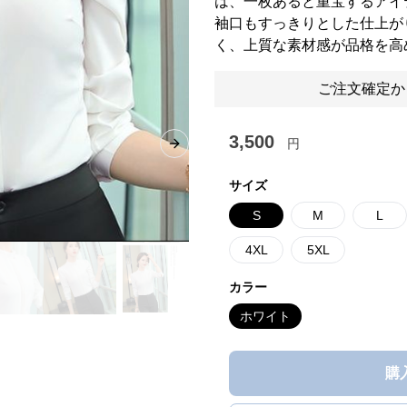
は、一枚あると重宝するアイ
袖口もすっきりとした仕上が
く、上質な素材感が品格を高
ご注文確定か
3,500
円
Next slide
サイズ
S
M
L
4XL
5XL
カラー
ホワイト
購