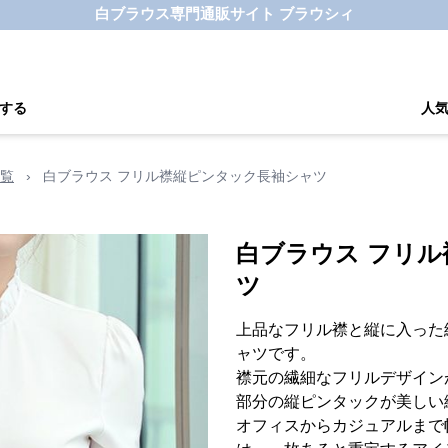
白ブラウス専門通販サイト ブラウシィ
する
人
覧
›
白ブラウス フリル襟縦ピンタック長袖シャツ
白ブラウス フリ
ツ
上品なフリル襟と縦に入った
ャツです。
襟元の繊細なフリルデザイン
部分の縦ピンタックが美しい
オフィスからカジュアルまで