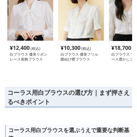
¥
12,400
¥
10,300
¥
18,700
(税込)
(税込)
(税
白ブラウス 優美リボン
白ブラウス 優美フリル
白ブラウス フ
レース装飾ブラウス
蝶結び襟ブラウス
ース透かしブラ
コーラス用白ブラウスの選び方｜まず押さえ
るべきポイント
コーラス用白ブラウスを選ぶうえで重要な判断基