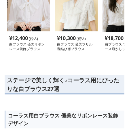
¥
12,400
¥
10,300
¥
18,700
(税込)
(税込)
(税
白ブラウス 優美リボン
白ブラウス 優美フリル
白ブラウス フ
レース装飾ブラウス
蝶結び襟ブラウス
ース透かしブラ
ステージで美しく輝く♪コーラス用にぴった
りな白ブラウス27選
コーラス用白ブラウス 優美なリボンレース装飾
デザイン