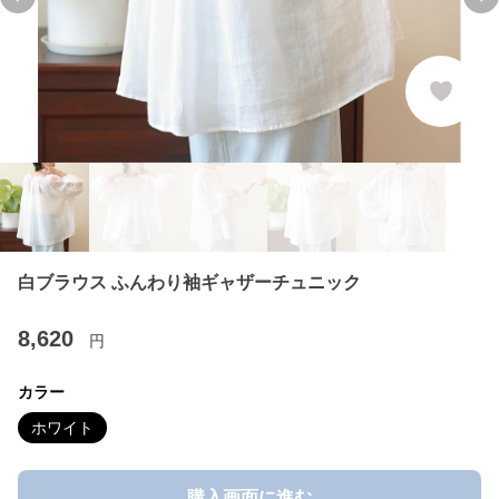
Previous slide
Ne
白ブラウス ふんわり袖ギャザーチュニック
8,620
円
カラー
ホワイト
購入画面に進む