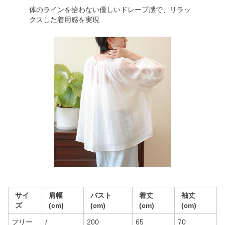
体のラインを拾わない優しいドレープ感で、リラッ
クスした着用感を実現
サイ
肩幅
バスト
着丈
袖丈
ズ
(cm)
(cm)
(cm)
(cm)
フリー
/
200
65
70