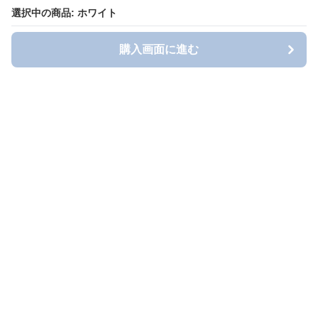
選択中の商品: ホワイト
購入画面に進む
Blousy（ブラウシィ）
について
会社概要
利用規約