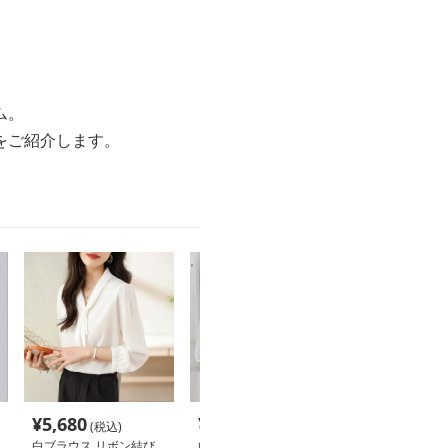
ム。
をご紹介します。
¥
5,680
¥
4,420
¥
7,240
(税込)
(税込)
(税込
白ブラウス リボン結び
白ブラウス 上品プリー
白ブラウス 優