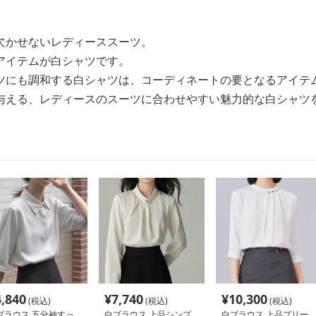
欠かせないレディーススーツ。
アイテムが白シャツです。
ツにも調和する白シャツは、コーディネートの要となるアイテ
与える、レディースのスーツに合わせやすい魅力的な白シャツ
4,840
¥
7,740
¥
10,300
(税込)
(税込)
(税込)
ブラウス 五分袖すっ
白ブラウス 上品シンプ
白ブラウス 上品プリー