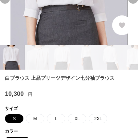
Previous slide
Ne
白ブラウス 上品プリーツデザイン七分袖ブラウス
10,300
円
サイズ
S
M
L
XL
2XL
カラー