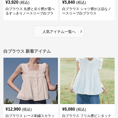
¥
3,920
¥
5,840
(税込)
(税込)
白ブラウス 丸襟と尖り襟が選べ
白ブラウス シャツ襟が上品なノ
るすっきりノースリーブ白ブラ
ースリーブ白ブラウス
ウス
›
人気アイテム一覧へ
白ブラウス 新着アイテム
¥
12,990
¥
6,080
(税込)
(税込)
白ブラウス レース刺繍スカラッ
白ブラウス フリル襟ピンタック