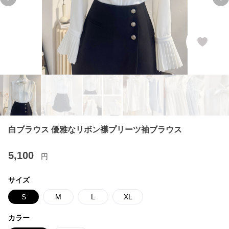
Previous slide
Ne
白ブラウス 優雅なリボン襟プリーツ袖ブラウス
5,100
円
サイズ
S
M
L
XL
カラー