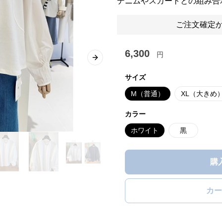
デニムやスカートとの組み合
ご注文確定か
6,300
円
Next slide
サイズ
M（普通）
XL（大きめ
カラー
ホワイト
黒
購
カー