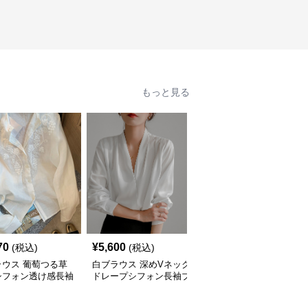
もっと見る
70
¥
5,600
¥
4,630
(税込)
(税込)
(税込)
ラウス 葡萄つる草
白ブラウス 深めVネック
白ブラウス シフォン ブ
シフォン透け感長袖
ドレープシフォン長袖ブ
ラウス レディース 長袖
ウス
ラウス
フリル袖 3色展開