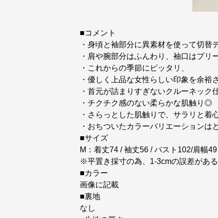
■コメント
・身頃と袖部分に異素材を使って切替
・肩や腕部分はふんわり、袖口はプリ
・これからの季節にピッタリ、
・優しく上品な女性らしい印象を余裕
・首元が詰まりすぎないクルーネック
・チクチク感のない柔らかな肌触り◎
・さらっとした肌触りで、サラリと着
・おちついたカラーバリエーションは
■サイズ
M：着丈74 / 袖丈56 / バスト102/肩幅49
※平置き採寸の為、1-3cmの誤差が
■カラー
画像に記載
■裏地
なし