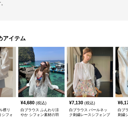
す。
めアイテム
¥
4,680
¥
7,130
¥
6,1
(税込)
(税込)
ル襟リ
白ブラウス ふんわり涼
白ブラウス パールネッ
白ブ
りシフォ
やか シフォン素材の羽
ク刺繍レースシフォンブ
刺繍
織りブラウス
ラウス
ブラ