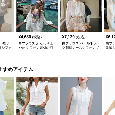
¥
4,680
¥
7,130
¥
6,1
(税込)
(税込)
ル襟リ
白ブラウス ふんわり涼
白ブラウス パールネッ
白ブ
りシフォ
やか シフォン素材の羽
ク刺繍レースシフォンブ
刺繍
織りブラウス
ラウス
ブラ
すすめアイテム