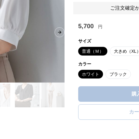
ご注文確定か
5,700
円
Next slide
サイズ
普通（Ｍ）
大きめ（XL
カラー
ホワイト
ブラック
購
カー