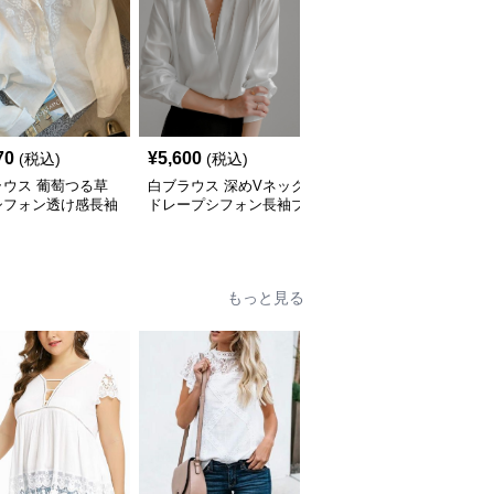
70
¥
5,600
¥
4,630
(税込)
(税込)
(税込)
ラウス 葡萄つる草
白ブラウス 深めVネック
白ブラウス シフォン ブ
シフォン透け感長袖
ドレープシフォン長袖ブ
ラウス レディース 長袖
ウス
ラウス
フリル袖 3色展開
もっと見る