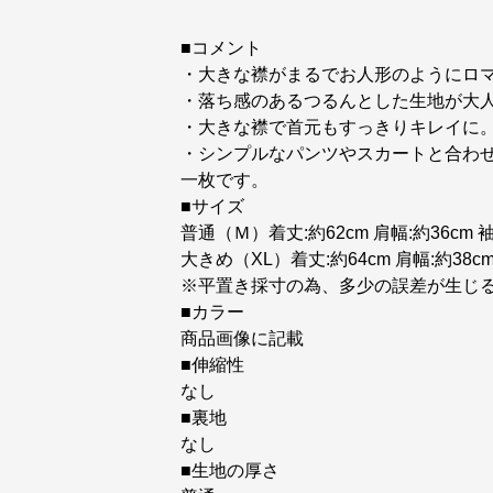
■コメント
・大きな襟がまるでお人形のようにロ
・落ち感のあるつるんとした生地が大
・大きな襟で首元もすっきりキレイに
・シンプルなパンツやスカートと合わ
一枚です。
■サイズ
普通（Ｍ）着丈:約62cm 肩幅:約36cm 袖丈
大きめ（XL）着丈:約64cm 肩幅:約38cm 
※平置き採寸の為、多少の誤差が生じ
■カラー
商品画像に記載
■伸縮性
なし
■裏地
なし
■生地の厚さ