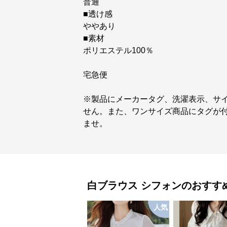
普通
■透け感
ややあり
■素材
ポリエステル100％
宅急便
※製品にメーカータグ、洗濯表示、サ
せん。また、ワンサイズ商品にタグが
ませ。
白ブラウス
シフォン
のおすす
人気