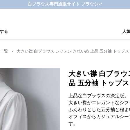
白ブラウス専門通販サイト ブラウシィ
する
人
一覧
›
大きい襟 白ブラウス シフォン きれいめ 上品 五分袖 トップス
大きい襟 白ブラウ
品 五分袖 トップス
上品な白ブラウスの決定版。
大きい襟がエレガントなシフ
ふんわりとした五分袖と程よ
オフィスからカジュアルシー
す。