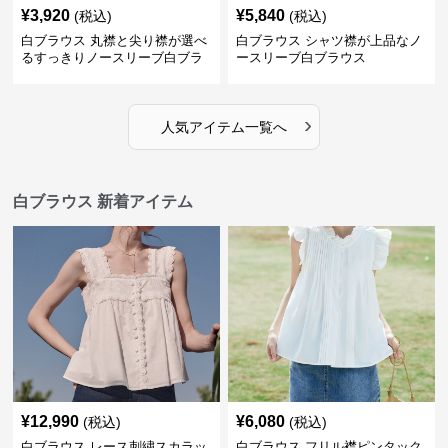
¥
3,920
¥
5,840
(税込)
(税込)
白ブラウス 丸襟と尖り襟が選べ
白ブラウス シャツ襟が上品なノ
るすっきりノースリーブ白ブラ
ースリーブ白ブラウス
ウス
›
人気アイテム一覧へ
白ブラウス 新着アイテム
¥
12,990
¥
6,080
(税込)
(税込)
白ブラウス レース刺繍スカラッ
白ブラウス フリル襟ピンタック