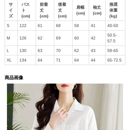
サ
バス
前着
後着
推奨
肩幅
袖丈
イ
ト
丈
丈
体重
(cm)
(cm)
ズ
(cm)
(cm)
(cm)
(kg)
S
122
61
68
58
41
40-50
50.5-
M
126
62
69
60
42
57.5
L
130
63
70
62
43
58-65
XL
134
64
71
64
44
65-72.5
商品画像