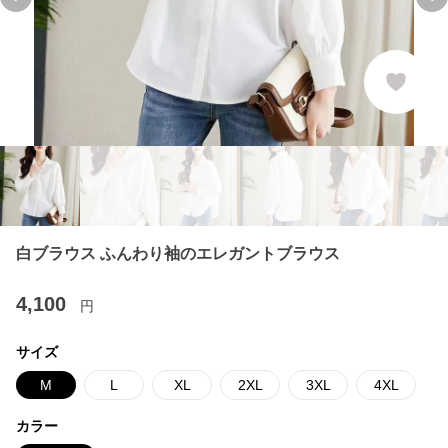
Previous slide
Ne
白ブラウス ふんわり袖のエレガントブラウス
4,100
円
サイズ
M
L
XL
2XL
3XL
4XL
カラー