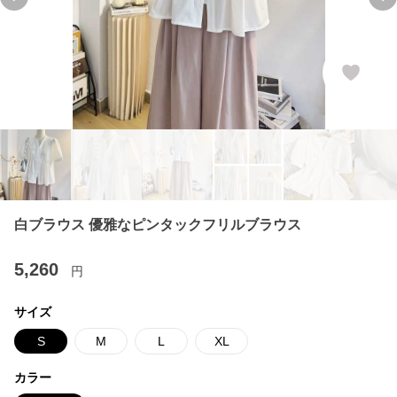
Previous slide
Ne
白ブラウス 優雅なピンタックフリルブラウス
5,260
円
サイズ
S
M
L
XL
カラー