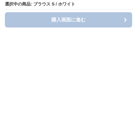
選択中の商品: ブラウス S / ホワイト
購入画面に進む
Blousy（ブラウシィ）
について
会社概要
利用規約