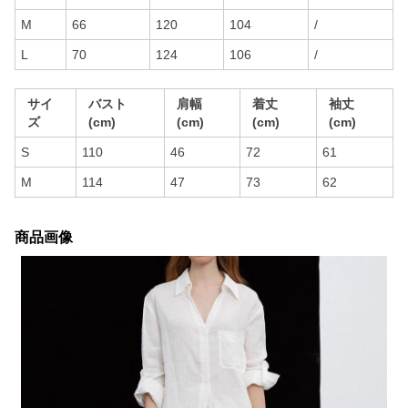
M
66
120
104
/
L
70
124
106
/
サイ
バスト
肩幅
着丈
袖丈
ズ
(cm)
(cm)
(cm)
(cm)
S
110
46
72
61
M
114
47
73
62
商品画像