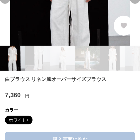
Previous slide
Ne
白ブラウス リネン風オーバーサイズブラウス
7,360
円
カラー
ホワイト+
購入画面に進む