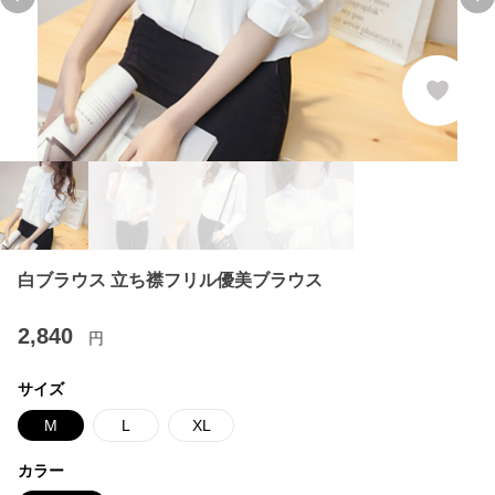
Previous slide
Ne
白ブラウス 立ち襟フリル優美ブラウス
2,840
円
サイズ
M
L
XL
カラー