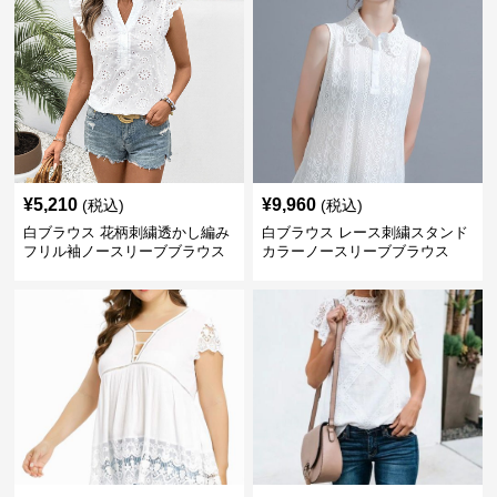
¥
5,210
¥
9,960
(税込)
(税込)
白ブラウス 花柄刺繍透かし編み
白ブラウス レース刺繍スタンド
フリル袖ノースリーブブラウス
カラーノースリーブブラウス
¥
7,760
¥
6,600
(税込)
(税込)
レース切替えフレアノースリー
白ブラウス レース切替フリル袖