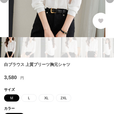
Previous slide
Ne
白ブラウス 上質プリーツ胸元シャツ
3,580
円
サイズ
M
L
XL
2XL
カラー