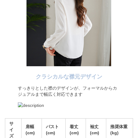
クラシカルな襟元デザイン
すっきりとした襟のデザインが、フォーマルからカ
ジュアルまで幅広く対応できます
サ
肩幅
バスト
着丈
袖丈
推奨体重
イ
(cm)
(cm)
(cm)
(cm)
(kg)
ズ
M
36
96
63
57
42.5-50