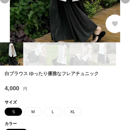
Previous slide
Ne
白ブラウス ゆったり優雅なフレアチュニック
4,000
円
サイズ
S
M
L
XL
カラー