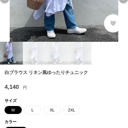
Previous slide
Ne
白ブラウス リネン風ゆったりチュニック
4,140
円
サイズ
M
L
XL
2XL
カラー