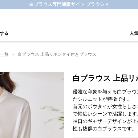
白ブラウス専門通販サイト ブラウシィ
する
人
一覧
›
白ブラウス 上品リボンタイ付きブラウス
白ブラウス 上品
優雅な印象を与える白ブラウ
たシルエットが特徴です。
首元のボウタイが女性らしさ
で幅広いシーンで活躍します
袖口のギャザーデザインが上
性も抜群の白ブラウスです。