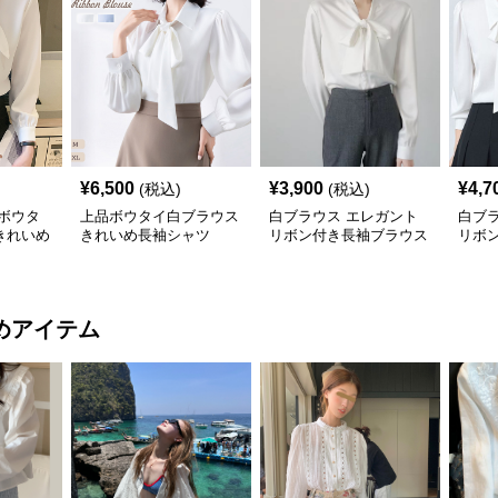
¥
6,500
¥
3,900
¥
4,7
(税込)
(税込)
ボウタ
上品ボウタイ白ブラウス
白ブラウス エレガント
白ブ
きれいめ
きれいめ長袖シャツ
リボン付き長袖ブラウス
リボ
ス
めアイテム