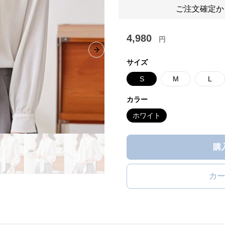
ご注文確定か
4,980
円
Next slide
サイズ
S
M
L
カラー
ホワイト
購
カー