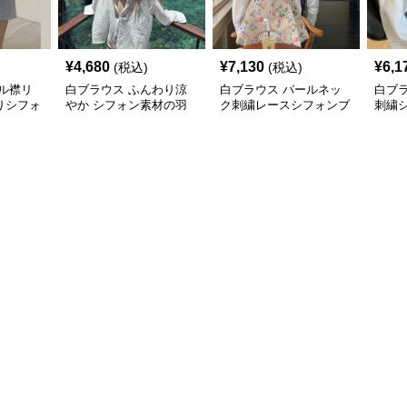
¥
4,680
¥
7,130
¥
6,1
(税込)
(税込)
ル襟リ
白ブラウス ふんわり涼
白ブラウス パールネッ
白ブ
りシフォ
やか シフォン素材の羽
ク刺繍レースシフォンブ
刺繍
織りブラウス
ラウス
ブラ