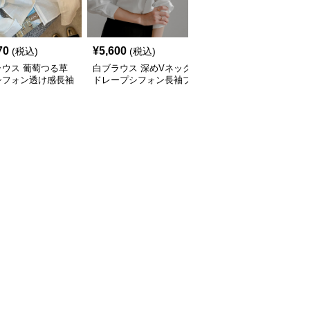
70
¥
5,600
¥
4,630
(税込)
(税込)
(税込)
ラウス 葡萄つる草
白ブラウス 深めVネック
白ブラウス シフォン ブ
シフォン透け感長袖
ドレープシフォン長袖ブ
ラウス レディース 長袖
ウス
ラウス
フリル袖 3色展開