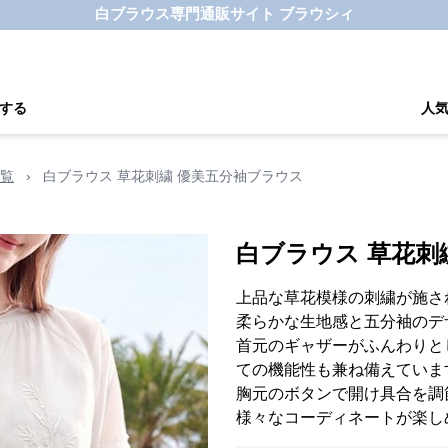
白ブラウス専門通販サイト ブラウシィ
する
人
覧
›
白ブラウス 草花刺繍 優美五分袖ブラウス
白ブラウス 草花刺
上品な草花模様の刺繍が施さ
柔らかな生地感と五分袖のデ
首元のギャザーがふんわりと
ての機能性も兼ね備えていま
胸元のボタンで開け具合を調
様々なコーディネートが楽し