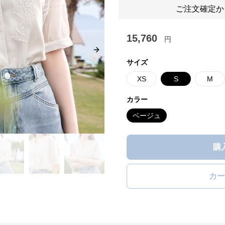
ご注文確定か
15,760
円
Next slide
サイズ
XS
S
M
カラー
ベージュ
購
カー