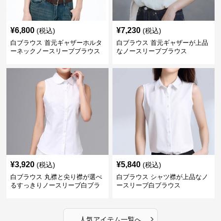
¥
6,800
¥
7,230
(税込)
(税込)
白ブラウス 首元ギャザーホルタ
白ブラウス 首元ギャザーが上品
ーネックノースリーブブラウス
なノースリーブブラウス
¥
3,920
¥
5,840
(税込)
(税込)
白ブラウス 丸襟と尖り襟が選べ
白ブラウス シャツ襟が上品なノ
るすっきりノースリーブ白ブラ
ースリーブ白ブラウス
ウス
›
人気アイテム一覧へ