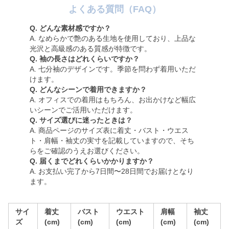
よくある質問（FAQ）
Q. どんな素材感ですか？
A. なめらかで艶のある生地を使用しており、上品な
光沢と高級感のある質感が特徴です。
Q. 袖の長さはどれくらいですか？
A. 七分袖のデザインです。季節を問わず着用いただ
けます。
Q. どんなシーンで着用できますか？
A. オフィスでの着用はもちろん、お出かけなど幅広
いシーンでご活用いただけます。
Q. サイズ選びに迷ったときは？
A. 商品ページのサイズ表に着丈・バスト・ウエス
ト・肩幅・袖丈の実寸を記載していますので、そち
らをご確認のうえお選びください。
Q. 届くまでどれくらいかかりますか？
A. お支払い完了から7日間〜28日間でお届けとなり
ます。
サイ
着丈
バスト
ウエスト
肩幅
袖丈
ズ
(cm)
(cm)
(cm)
(cm)
(cm)