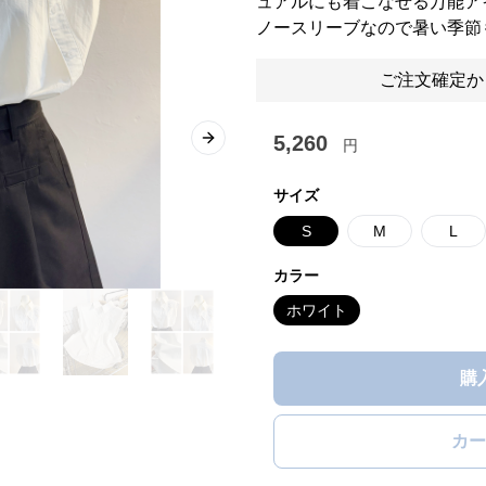
ュアルにも着こなせる万能ア
ノースリーブなので暑い季節
ご注文確定か
5,260
円
Next slide
サイズ
S
M
L
カラー
ホワイト
購
カー