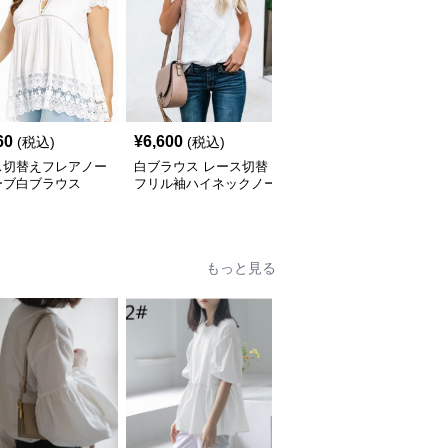
60
¥
6,600
¥
6,800
(税込)
(税込)
(税込)
ス切替えフレアノー
白ブラウス レース切替
白ブラウス 首元ギャザ
ーブ白ブラウス
フリル袖ハイネックノー
ーホルターネックノース
スリーブブラウス
リーブブラウス
もっと見る