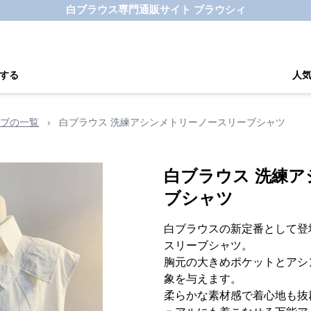
白ブラウス専門通販サイト ブラウシィ
する
人
ブの一覧
›
白ブラウス 洗練アシンメトリーノースリーブシャツ
白ブラウス 洗練
ブシャツ
白ブラウスの新定番として登
スリーブシャツ。
胸元の大きめポケットとアシ
象を与えます。
柔らかな素材感で着心地も抜