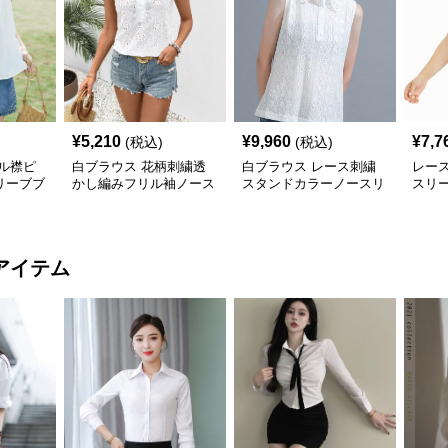
¥
5,210
¥
9,960
¥
7,7
(税込)
(税込)
ル襟ピ
白ブラウス 花柄刺繍透
白ブラウス レース刺繍
レー
リーブブ
かし編みフリル袖ノース
スタンドカラーノースリ
スリ
リーブブラウス
ーブブラウス
アイテム