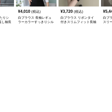
¥
4,010
¥
3,720
¥
5,4
(税込)
(税込)
たりシ
白ブラウス 長袖レギュ
白ブラウス リボンタイ
白ブラ
返し袖長
ラーカラーすっきりシル
付きスリムフィット長袖
スリ
エットシャツ
シャツ
女性