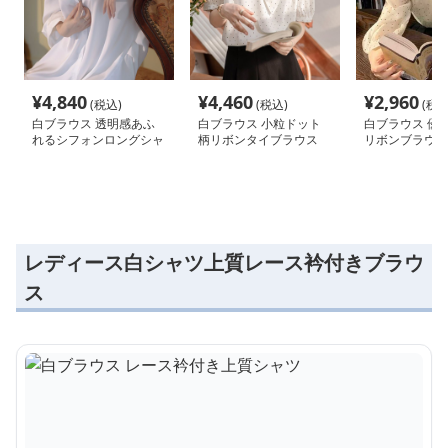
¥
4,840
¥
4,460
¥
2,960
(税込)
(税込)
(税込
白ブラウス 透明感あふ
白ブラウス 小粒ドット
白ブラウス 優
れるシフォンロングシャ
柄リボンタイブラウス
リボンブラウス
ツ
レディース白シャツ上質レース衿付きブラウ
ス