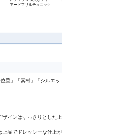
アードフリルチュニック
風ゆったりシャツ ふん
フレア袖 体型カ
わり袖の白ブラウス
ディース
の位置」「素材」「シルエッ
デザインはすっきりとした上
は上品でドレッシーな仕上が