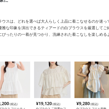
象に
ラウスは、どれを選べば大人らしく上品に着こなせるのか迷っ
優雅な印象を演出できるティアードの白ブラウスを厳選してご
にぴったりの一着が見つかり、洗練された着こなしを楽しめる
8,200
¥
19,120
¥
9,280
(税込)
(税込)
(税込)
ブラウス フリルティ
白ブラウス 二段重ねフ
白ブラウス フリル装飾