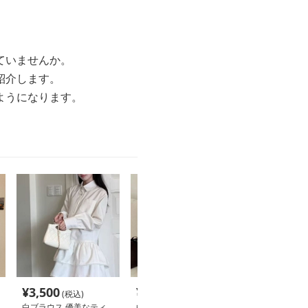
ていませんか。
紹介します。
ようになります。
¥
3,500
¥
3,900
¥
7,630
(税込)
(税込)
(税込
白ブラウス 優美なティ
白ブラウス ティアード
白ブラウス チ