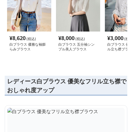
¥
8,620
¥
8,000
¥
3,000
(税込)
(税込)
(税込
白ブラウス 優雅な袖膨
白ブラウス 五分袖シン
白ブラウス 優
らみブラウス
プル美人ブラウス
ル立ち襟ブラウ
レディース白ブラウス 優美なフリル立ち襟で
おしゃれ度アップ