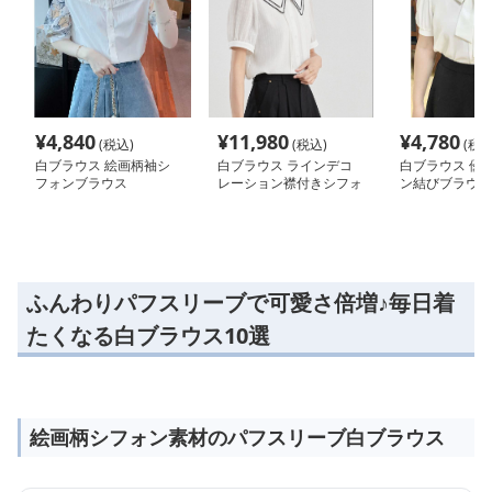
¥
4,840
¥
11,980
¥
4,780
(税込)
(税込)
(税込
白ブラウス 絵画柄袖シ
白ブラウス ラインデコ
白ブラウス 優
フォンブラウス
レーション襟付きシフォ
ン結びブラウス
ンブラウス
ふんわりパフスリーブで可愛さ倍増♪毎日着
たくなる白ブラウス10選
絵画柄シフォン素材のパフスリーブ白ブラウス