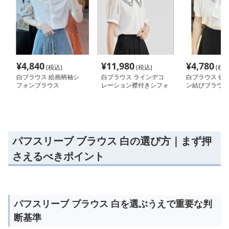
¥
4,840
¥
11,980
¥
4,780
(税込)
(税込)
(税込
白ブラウス 絵画柄袖シ
白ブラウス ラインデコ
白ブラウス 優
フォンブラウス
レーション襟付きシフォ
ン結びブラウス
ンブラウス
パフスリーブ ブラウス 白の選び方｜まず押
さえるべきポイント
パフスリーブ ブラウス 白を選ぶうえで重要な判
断基準