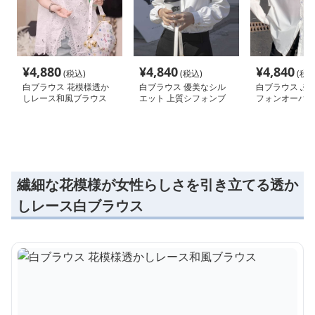
¥
4,880
¥
4,840
¥
4,840
(税込)
(税込)
(税込
白ブラウス 花模様透か
白ブラウス 優美なシル
白ブラウス ふ
しレース和風ブラウス
エット 上質シフォンブ
フォンオーバー
ラウス
繊細な花模様が女性らしさを引き立てる透か
しレース白ブラウス