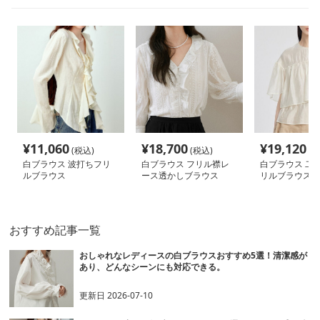
¥
11,060
¥
18,700
¥
19,120
(税込)
(税込)
(税
白ブラウス 波打ちフリ
白ブラウス フリル襟レ
白ブラウス 二
ルブラウス
ース透かしブラウス
リルブラウス
おすすめ記事一覧
おしゃれなレディースの白ブラウスおすすめ5選！清潔感が
あり、どんなシーンにも対応できる。
更新日
2026-07-10