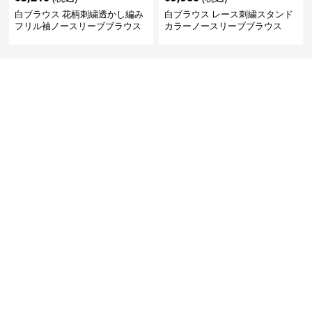
白ブラウス 花柄刺繍透かし編み
白ブラウス レース刺繍スタンド
フリル袖ノースリーブブラウス
カラーノースリーブブラウス