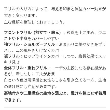
フリルの入り方によって、与える印象と体型カバー効果が
大きく変わります。
主な種類を整理しておきましょう。
フロントフリル（前立て・胸元）
：視線を上に集め、ウエ
ストや下半身をカバーしやすい
袖フリル・ショルダーフリル
：肩まわりに華やかさをプラ
スし、二の腕をさりげなくカバー
裾フリル
：ヒップラインをカバーしつつ、縦長効果でスッ
キリ見せ
全体フリル・重ねフリル
：コーデの主役になる存在感があ
るが、着こなしに工夫が必要
白という色は清潔感と女性らしさを引き立てる一方、生地
の透け感にも注意が必要です。
裏地付きや二重構造の生地を選ぶと、透けを気にせず着用
できます。