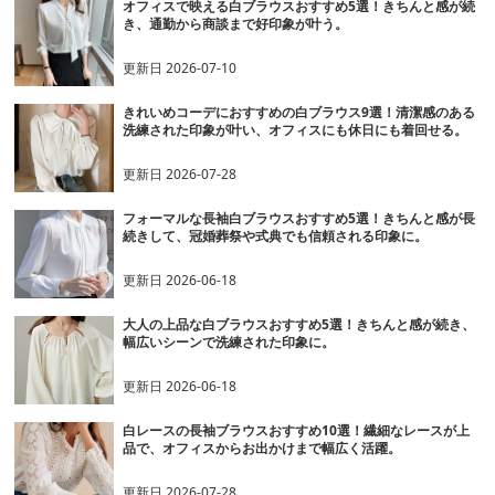
オフィスで映える白ブラウスおすすめ5選！きちんと感が続
き、通勤から商談まで好印象が叶う。
更新日
2026-07-10
きれいめコーデにおすすめの白ブラウス9選！清潔感のある
洗練された印象が叶い、オフィスにも休日にも着回せる。
更新日
2026-07-28
フォーマルな長袖白ブラウスおすすめ5選！きちんと感が長
続きして、冠婚葬祭や式典でも信頼される印象に。
更新日
2026-06-18
大人の上品な白ブラウスおすすめ5選！きちんと感が続き、
幅広いシーンで洗練された印象に。
更新日
2026-06-18
白レースの長袖ブラウスおすすめ10選！繊細なレースが上
品で、オフィスからお出かけまで幅広く活躍。
更新日
2026-07-28