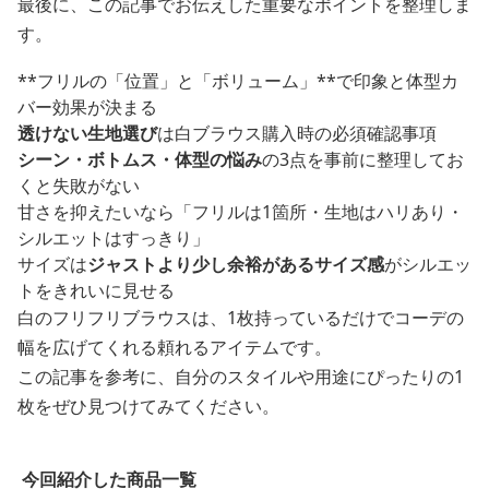
最後に、この記事でお伝えした重要なポイントを整理しま
す。
**フリルの「位置」と「ボリューム」**で印象と体型カ
バー効果が決まる
透けない生地選び
は白ブラウス購入時の必須確認事項
シーン・ボトムス・体型の悩み
の3点を事前に整理してお
くと失敗がない
甘さを抑えたいなら「フリルは1箇所・生地はハリあり・
シルエットはすっきり」
サイズは
ジャストより少し余裕があるサイズ感
がシルエッ
トをきれいに見せる
白のフリフリブラウスは、1枚持っているだけでコーデの
幅を広げてくれる頼れるアイテムです。
この記事を参考に、自分のスタイルや用途にぴったりの1
枚をぜひ見つけてみてください。
今回紹介した商品一覧