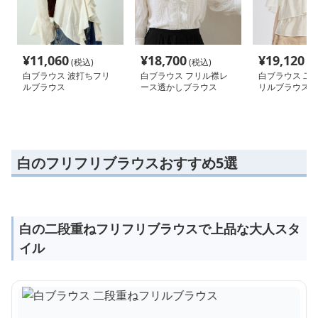
¥
11,060
¥
18,700
¥
19,120
(税込)
(税込)
(税
白ブラウス 波打ちフリ
白ブラウス フリル襟レ
白ブラウス 二
ルブラウス
ース透かしブラウス
リルブラウス
白のフリフリブラウスおすすめ5選
白の二段重ねフリフリブラウスで上品な大人スタ
イル