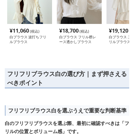
¥
11,060
¥
18,700
¥
19,120
(税込)
(税込)
(税
白ブラウス 波打ちフリ
白ブラウス フリル襟レ
白ブラウス 二
ルブラウス
ース透かしブラウス
リルブラウス
フリフリブラウス白の選び方｜まず押さえる
べきポイント
フリフリブラウス白を選ぶうえで重要な判断基準
白のフリフリブラウスを選ぶ際、最初に確認すべきは「フ
リルの位置とボリューム感」です。