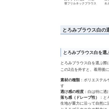
替フリルネックブラウス
れ
ツ
とろみブラウス白の
とろみブラウス白を選
とろみブラウス白を選ぶ際
この2点を外すと、着用後
素材の種類
：ポリエステル
す
透け感の程度
：白は特に透
落ち感（ドレープ性）
：と
生地が重力に沿って自然に