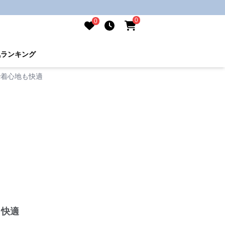
0
0
気ランキング
で着心地も快適
も快適