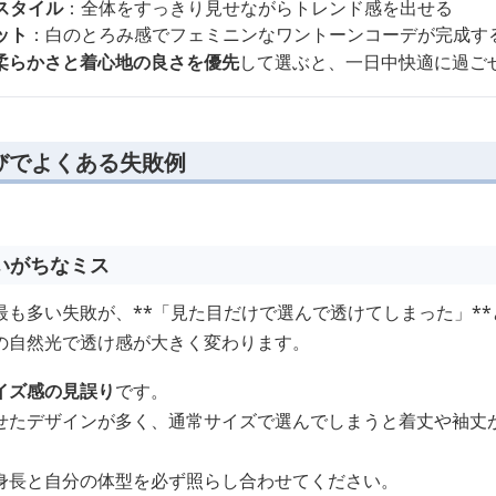
スタイル
：全体をすっきり見せながらトレンド感を出せる
ット
：白のとろみ感でフェミニンなワントーンコーデが完成す
柔らかさと着心地の良さを優先
して選ぶと、一日中快適に過ご
びでよくある失敗例
いがちなミス
最も多い失敗が、**「見た目だけで選んで透けてしまった」*
の自然光で透け感が大きく変わります。
イズ感の見誤り
です。
せたデザインが多く、通常サイズで選んでしまうと着丈や袖丈
身長と自分の体型を必ず照らし合わせてください。