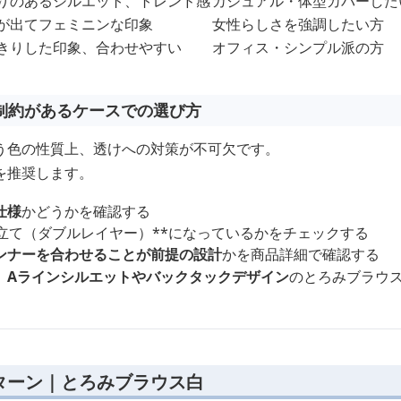
りのあるシルエット、トレンド感
カジュアル・体型カバーした
が出てフェミニンな印象
女性らしさを強調したい方
きりした印象、合わせやすい
オフィス・シンプル派の方
制約があるケースでの選び方
う色の性質上、透けへの対策が不可欠です。
を推奨します。
仕様
かどうかを確認する
立て（ダブルレイヤー）**になっているかをチェックする
ンナーを合わせることが前提の設計
かを商品詳細で確認する
、
Aラインシルエットやバックタックデザイン
のとろみブラウ
ターン｜とろみブラウス白