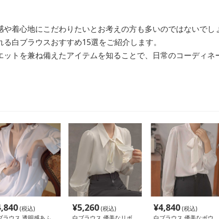
感や着心地にこだわりたいとお考えの方も多いのではないでし
れる白ブラウスおすすめ15選をご紹介します。
エットを兼ね備えたアイテムを知ることで、日常のコーディネ
4,840
¥
5,260
¥
4,840
(税込)
(税込)
(税込)
ブラウス 透明感あふ
白ブラウス 優美なリボ
白ブラウス 優美なボウ