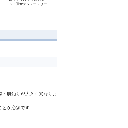
ンド襟サテンノースリー
タイ とろみブラウス
ツネックブラウ
ブ
感・肌触りが大きく異なりま
ことが必須です