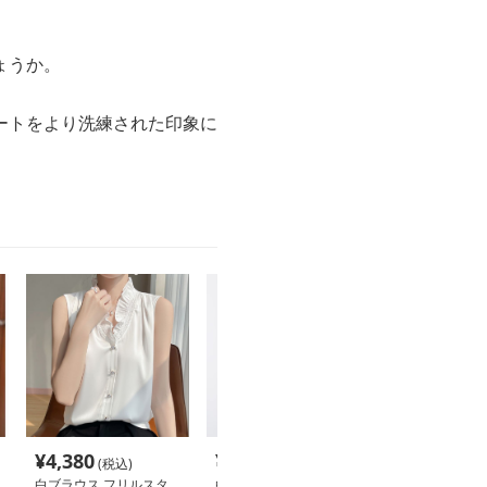
ょうか。
ートをより洗練された印象に
¥
4,380
¥
3,840
¥
3,340
(税込)
(税込)
(税込
白ブラウス フリルスタ
白ブラウス 優雅リボン
白ブラウス 上