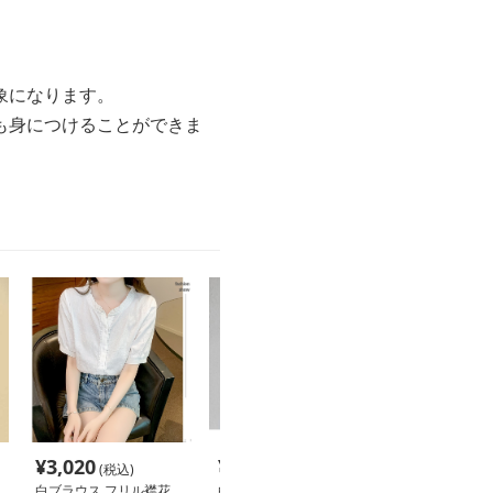
象になります。
も身につけることができま
¥
3,020
¥
3,040
¥
3,160
(税込)
(税込)
(税込
白ブラウス フリル襟花
白ブラウス 上質リネン
白ブラウス 立