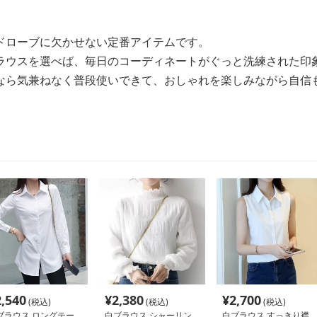
ドローブに欠かせない定番アイテムです。
ラウスを選べば、毎日のコーディネートがぐっと洗練された印
なら気兼ねなく普段使いできて、おしゃれを楽しみながら自信
2,540
¥
2,380
¥
2,700
(税込)
(税込)
(税込)
ブラウス ロングテー
白ブラウス シャーリン
白ブラウス すっきり襟