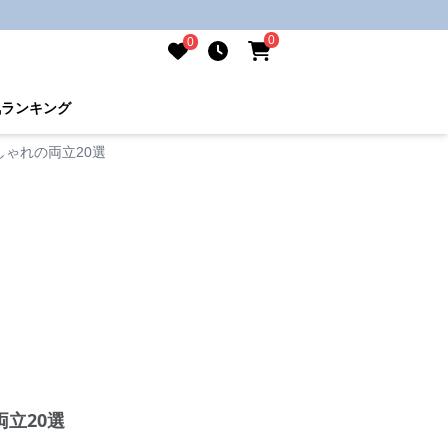
0
0
気ランキング
ゃれの両立20選
立20選